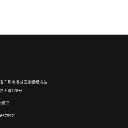
省广州市增城国家级经济技
强大道128号
李经理
6678971