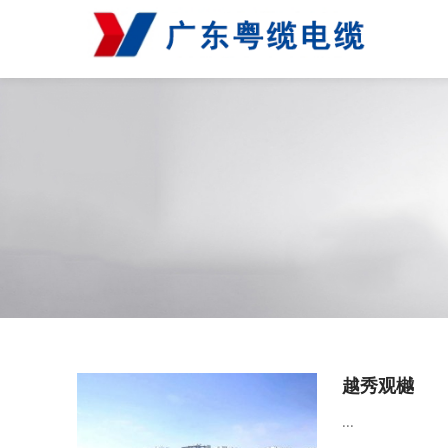
越秀观樾
...